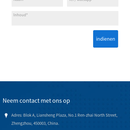
indienen
Neem contact met ons op
Adres: Blok A, Liansheng Plaza, No.1 Ren-zhai North Street,
Zhengzhou, 450003, China.