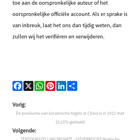
toe aan de oorspronkelijke auteur of het
oorspronkelijke officiële account. Als er sprake is
van inbreuk, laat het ons dan tijdig weten, dan
zullen wij het verifiëren en verwijderen.
Facebook
X
WhatsApp
Pinterest
LinkedIn
Share
Vorig:
De productie van keramische tegels in China is in 2022 met
15,21% gedaald
Volgende:
TENTOONSTELLINGSRUIMTE - UITVERKOCHT Medische