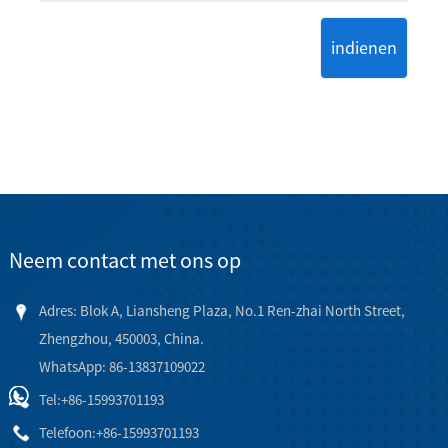
indienen
Neem contact met ons op
Adres: Blok A, Liansheng Plaza, No.1 Ren-zhai North Street,
Zhengzhou, 450003, China.
WhatsApp: 86-13837109022
Tel:
+86-15993701193
Telefoon:
+86-15993701193