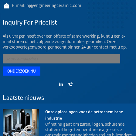
E-mail:
hj@engineeringceramic.com
Inquiry For Pricelist
Als u vragen heeft over een offerte of samenwerking, kunt u een e-
mail sturen of het volgende vragenformulier gebruiken. Onze
verkoopvertegenwoordiger neemt binnen 24 uur contact met u op.
Laatste nieuws
Onze oplossingen voor de petrochemische
industrie
t
Of het nu gaat om zuren, logen, schurende
stoffen of hoge temperaturen: agressieve
omgevingsomstandigheden stellen bijzondere
h