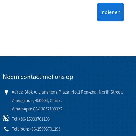
indienen
Neem contact met ons op
Adres: Blok A, Liansheng Plaza, No.1 Ren-zhai North Street,
Zhengzhou, 450003, China.
WhatsApp: 86-13837109022
Tel:
+86-15993701193
Telefoon:
+86-15993701193