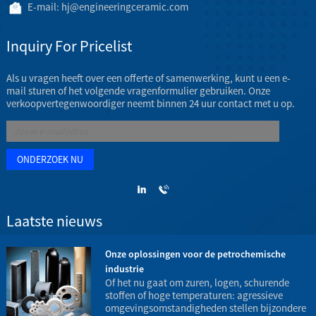
E-mail:
hj@engineeringceramic.com
Inquiry For Pricelist
Als u vragen heeft over een offerte of samenwerking, kunt u een e-
mail sturen of het volgende vragenformulier gebruiken. Onze
verkoopvertegenwoordiger neemt binnen 24 uur contact met u op.
Laatste nieuws
Onze oplossingen voor de petrochemische
industrie
t
Of het nu gaat om zuren, logen, schurende
stoffen of hoge temperaturen: agressieve
omgevingsomstandigheden stellen bijzondere
h