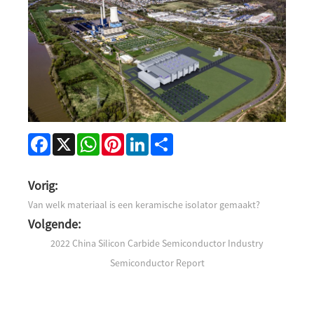
Facebook
X
WhatsApp
Pinterest
LinkedIn
Share
Vorig:
Van welk materiaal is een keramische isolator gemaakt?
Volgende:
2022 China Silicon Carbide Semiconductor Industry
Semiconductor Report