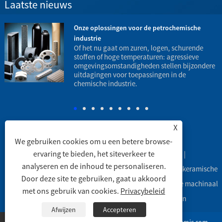
Laatste nieuws
Onze oplossingen voor de petrochemische
industrie
t
Of het nu gaat om zuren, logen, schurende
stoffen of hoge temperaturen: agressieve
omgevingsomstandigheden stellen bijzondere
h
uitdagingen voor toepassingen in de
o
chemische industrie.
X
We gebruiken cookies om u een betere browse-
ervaring te bieden, het siteverkeer te
Koppelingen
|
Sitemap
|
RSS
|
XML
|
analyseren en de inhoud te personaliseren.
Copyright © 2003 Engineering Ceramic Co., Ltd. - Alumina keramische
Door deze site te gebruiken, gaat u akkoord
buizen, Alumina keramische labware, Alumina keramische machinaal
met ons gebruik van cookies.
Privacybeleid
bewerkte onderdelen -Alle rechten voorbehouden
Afwijzen
Accepteren