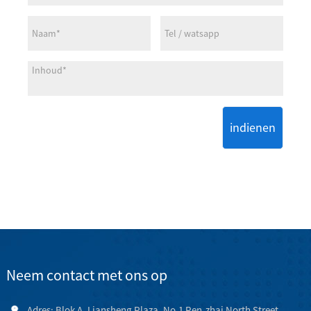
indienen
Neem contact met ons op
Adres: Blok A, Liansheng Plaza, No.1 Ren-zhai North Street,