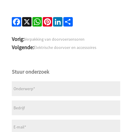
Facebook
X
WhatsApp
Pinterest
LinkedIn
Share
Vorig:
Verpakking van doorvoersensoren
Volgende:
Elektrische doorvoer en accessoires
Stuur onderzoek