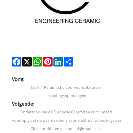
Facebook
X
WhatsApp
Pinterest
LinkedIn
Share
Vorig:
EC © ™ Keramische doorvoerisolatoren -
insluitingsoplossingen
Volgende:
Onderzoek van de Europese Commissie concludeert
voorlopig dat de waardeketens voor elektrische voertuigen in
China profiteren van oneerlijke subsidies