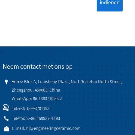
indienen
Neem contact met ons op
Adres: Blok A, Liansheng Plaza, No.1 Ren-zhai North Street,
Zhengzhou, 450003, China.
WhatsApp: 86-13837109022
Tel:
+86-15993701193
Telefoon:
+86-15993701193
E-mail:
hj@engineeringceramic.com