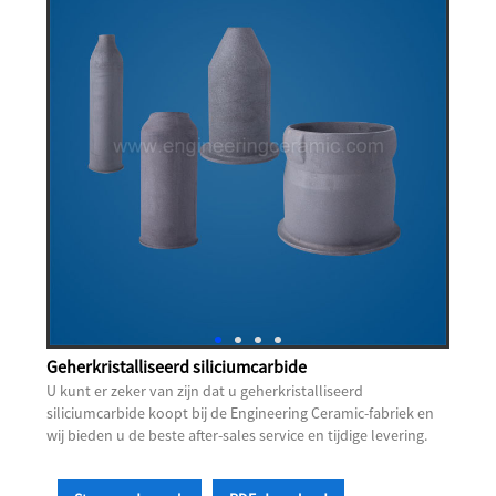
Geherkristalliseerd siliciumcarbide
U kunt er zeker van zijn dat u geherkristalliseerd
siliciumcarbide koopt bij de Engineering Ceramic-fabriek en
wij bieden u de beste after-sales service en tijdige levering.