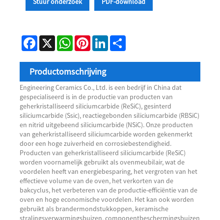
Stuur onderzoek
PDF-download
Facebook
X
WhatsApp
Pinterest
LinkedIn
Share
Productomschrijving
Engineering Ceramics Co., Ltd. is een bedrijf in China dat
gespecialiseerd is in de productie van producten van
geherkristalliseerd siliciumcarbide (ReSiC), gesinterd
siliciumcarbide (Ssic), reactiegebonden siliciumcarbide (RBSiC)
en nitrid uitgebeend siliciumcarbide (NSiC). Onze producten
van geherkristalliseerd siliciumcarbide worden gekenmerkt
door een hoge zuiverheid en corrosiebestendigheid.
Producten van geherkristalliseerd siliciumcarbide (ReSiC)
worden voornamelijk gebruikt als ovenmeubilair, wat de
voordelen heeft van energiebesparing, het vergroten van het
effectieve volume van de oven, het verkorten van de
bakcyclus, het verbeteren van de productie-efficiëntie van de
oven en hoge economische voordelen. Het kan ook worden
gebruikt als brandermondstukkoppen, keramische
stralingsverwarmingsbuizen, componentbeschermingsbuizen