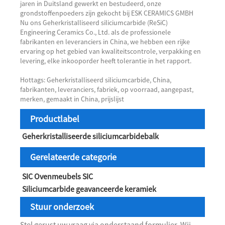
jaren in Duitsland gewerkt en bestudeerd, onze
grondstoffenpoeders zijn gekocht bij ESK CERAMICS GMBH
Nu ons Geherkristalliseerd siliciumcarbide (ReSiC)
Engineering Ceramics Co., Ltd. als de professionele
fabrikanten en leveranciers in China, we hebben een rijke
ervaring op het gebied van kwaliteitscontrole, verpakking en
levering, elke inkooporder heeft tolerantie in het rapport.
Hottags: Geherkristalliseerd siliciumcarbide, China,
fabrikanten, leveranciers, fabriek, op voorraad, aangepast,
merken, gemaakt in China, prijslijst
Productlabel
Geherkristalliseerde siliciumcarbidebalk
Gerelateerde categorie
SIC Ovenmeubels SIC
Siliciumcarbide geavanceerde keramiek
Stuur onderzoek
Stel gerust uw vraag via onderstaand formulier. Wij