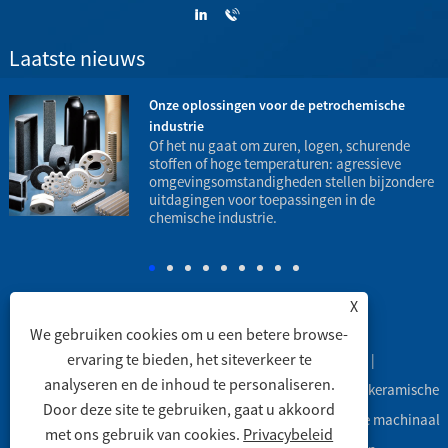
Laatste nieuws
Onze oplossingen voor de petrochemische
industrie
t
Of het nu gaat om zuren, logen, schurende
stoffen of hoge temperaturen: agressieve
omgevingsomstandigheden stellen bijzondere
h
uitdagingen voor toepassingen in de
o
chemische industrie.
X
We gebruiken cookies om u een betere browse-
ervaring te bieden, het siteverkeer te
Koppelingen
|
Sitemap
|
RSS
|
XML
|
analyseren en de inhoud te personaliseren.
Copyright © 2003 Engineering Ceramic Co., Ltd. - Alumina keramische
Door deze site te gebruiken, gaat u akkoord
buizen, Alumina keramische labware, Alumina keramische machinaal
met ons gebruik van cookies.
Privacybeleid