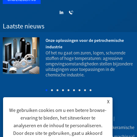
Laatste nieuws
Onze oplossingen voor de petrochemische
industrie
t
Of het nu gaat om zuren, logen, schurende
stoffen of hoge temperaturen: agressieve
omgevingsomstandigheden stellen bijzondere
h
uitdagingen voor toepassingen in de
o
chemische industrie.
X
We gebruiken cookies om u een betere browse-
ervaring te bieden, het siteverkeer te
Koppelingen
|
Sitemap
|
RSS
|
XML
|
analyseren en de inhoud te personaliseren.
Copyright © 2003 Engineering Ceramic Co., Ltd. - Alumina keramische
Door deze site te gebruiken, gaat u akkoord
buizen, Alumina keramische labware, Alumina keramische machinaal