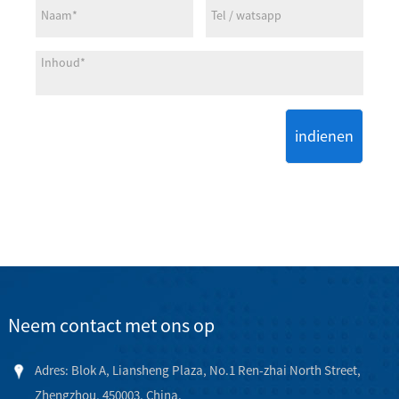
indienen
Neem contact met ons op
Adres: Blok A, Liansheng Plaza, No.1 Ren-zhai North Street,
Zhengzhou, 450003, China.