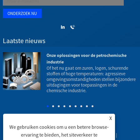
Laatste nieuws
Onze oplossingen voor de petrochemische
industrie
t
Of het nu gaat om zuren, logen, schurende
stoffen of hoge temperaturen: agressieve
omgevingsomstandigheden stellen bijzondere
h
uitdagingen voor toepassingen in de
o
chemische industrie.
X
We gebruiken cookies om u een betere browse-
ervaring te bieden, het siteverkeer te
Koppelingen
|
Sitemap
|
RSS
|
XML
|