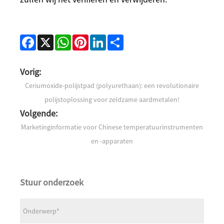
Facebook
X
WhatsApp
Pinterest
LinkedIn
Share
Vorig:
Ceriumoxide-polijstpad (polyurethaan): een revolutionaire
polijstoplossing voor zeldzame aardmetalen!
Volgende:
Marketinginformatie voor Chinese temperatuurinstrumenten
en -apparaten
Stuur onderzoek